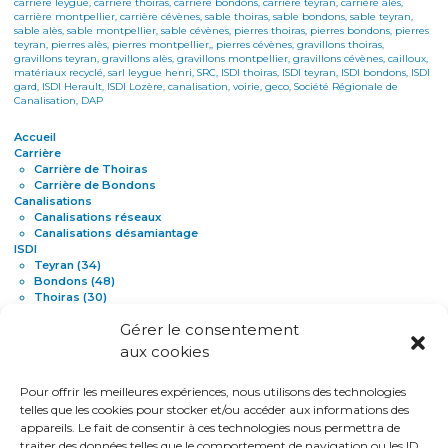
carrière leygue, carrière thoiras, carrière bondons, carrière teyran, carrière alès,
carrière montpellier, carrière cévènes, sable thoiras, sable bondons, sable teyran,
sable alès, sable montpellier, sable cévènes, pierres thoiras, pierres bondons, pierres
teyran, pierres alès, pierres montpellier,, pierres cévènes, gravillons thoiras,
gravillons teyran, gravillons alès, gravillons montpellier, gravillons cévènes, cailloux,
matériaux recyclé, sarl leygue henri, SRC, ISDI thoiras, ISDI teyran, ISDI bondons, ISDI
gard, ISDI Herault, ISDI Lozère, canalisation, voirie, geco, Société Régionale de
Canalisation, DAP
Accueil
Carrière
Carrière de Thoiras
Carrière de Bondons
Canalisations
Canalisations réseaux
Canalisations désamiantage
ISDI
Teyran (34)
Bondons (48)
Thoiras (30)
Voiries
Gérer le consentement
DAP
Actualités
aux cookies
Contact
Mentions légales
Pour offrir les meilleures expériences, nous utilisons des technologies
telles que les cookies pour stocker et/ou accéder aux informations des
appareils. Le fait de consentir à ces technologies nous permettra de
traiter des données telles que le comportement de navigation ou les ID