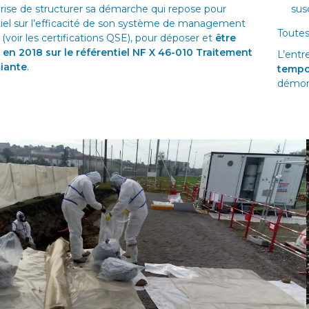
prise de structurer sa démarche qui repose pour
sus
tiel sur l’efficacité de son système de management
Toutes
 (voir les certifications QSE), pour déposer et
être
é en 2018 sur le référentiel NF X 46-010 Traitement
L’entr
miante
.
tempo
démont