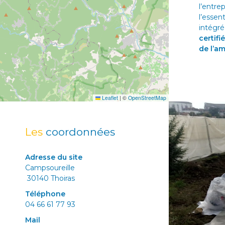
l’entre
l’essen
intégré
certifi
de l’a
Leaflet
|
©
OpenStreetMap
Les
coordonnées
Adresse du site
Campsoureille
30140 Thoiras
Téléphone
04 66 61 77 93
Mail