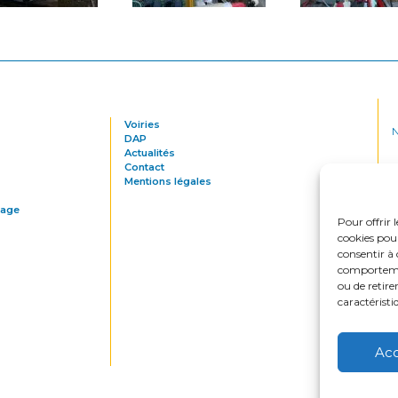
Voiries
N
DAP
Actualités
Contact
Mentions légales
tage
Pour offrir 
cookies pour
N
consentir à 
comportement
ou de retire
caractéristi
N
Ac