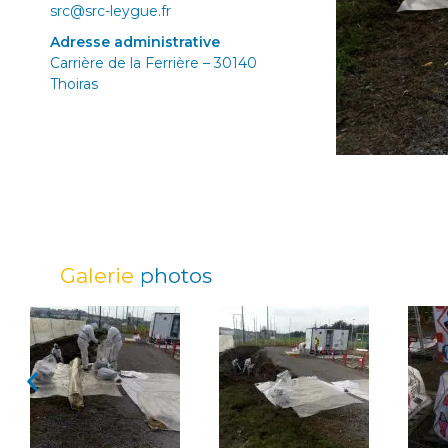
src@src-leygue.fr
Adresse administrative
Carrière de la Ferrière – 30140
Thoiras
Galerie
photos