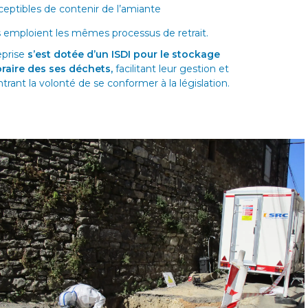
ceptibles de contenir de l’amiante
 emploient les mêmes processus de retrait.
eprise
s’est dotée d’un ISDI pour le stockage
raire des ses déchets,
facilitant leur gestion et
rant la volonté de se conformer à la législation.