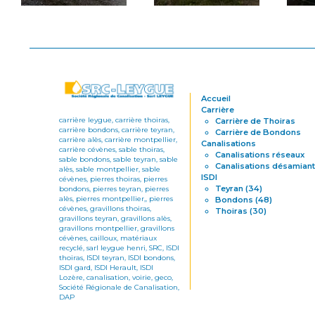
Accueil
Carrière
carrière leygue, carrière thoiras,
Carrière de Thoiras
carrière bondons, carrière teyran,
Carrière de Bondons
carrière alès, carrière montpellier,
Canalisations
carrière cévènes, sable thoiras,
Canalisations réseaux
sable bondons, sable teyran, sable
Canalisations désamian
alès, sable montpellier, sable
ISDI
cévènes, pierres thoiras, pierres
Teyran (34)
bondons, pierres teyran, pierres
alès, pierres montpellier,, pierres
Bondons (48)
cévènes, gravillons thoiras,
Thoiras (30)
gravillons teyran, gravillons alès,
gravillons montpellier, gravillons
cévènes, cailloux, matériaux
recyclé, sarl leygue henri, SRC, ISDI
thoiras, ISDI teyran, ISDI bondons,
ISDI gard, ISDI Herault, ISDI
Lozère, canalisation, voirie, geco,
Société Régionale de Canalisation,
DAP