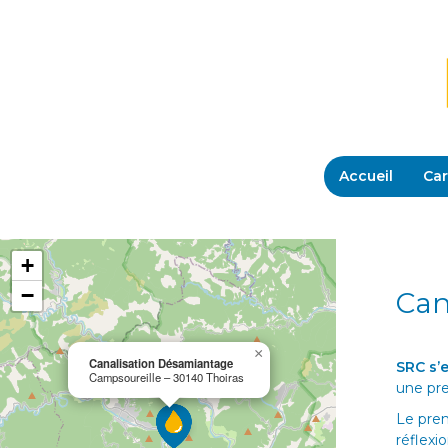
Accueil
Car
+
−
Can
×
Canalisation Désamiantage
SRC s’
Campsoureille – 30140 Thoiras
une pre
Le prem
réflexio